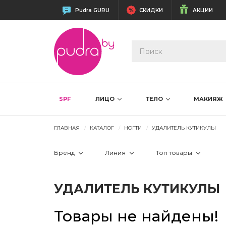
Pudra GURU
СКИДКИ
АКЦИИ
SPF
ЛИЦО
ТЕЛО
МАКИЯЖ
ГЛАВНАЯ
КАТАЛОГ
НОГТИ
УДАЛИТЕЛЬ КУТИКУЛЫ
Бренд
Линия
Топ товары
 Лидер прода
УДАЛИТЕЛЬ КУТИКУЛЫ
 Новинка
Товары не найдены!
 Скидка