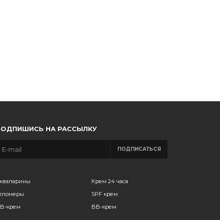
ПОДПИШИСЬ НА РАССЫЛКУ
ПОДПИСАТЬСЯ
квапарины
Крем 24 часа
еломеры
SPF крем
B-крем
BB-крем