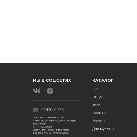
МЫ В СОЦСЕТЯХ
КАТАЛОГ
SPF
Лицо
Тело
info@pudra.by
Макияж
ООО "ЭнниМаркетОнлайн"
Волосы
г.Минск, ул. Притыцкого 29, офис
369, 3 этаж
УНП: 193380659
Для мужчин
Зарегистрирован в торговом
реестре 478424 от 01.04.2020