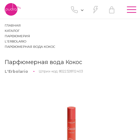
Tog
nav
ГЛАВНАЯ
КАТАЛОГ
ПАРФЮМЕРИЯ
L'ERBOLARIO
ПАРФЮМЕРНАЯ ВОДА КОКОС
Парфюмерная вода Кокос
L'Erbolario
Штрих-код:
8022328112403