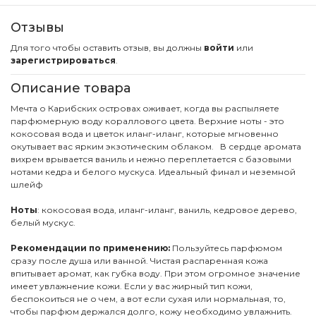
Отзывы
Для того чтобы оставить отзыв, вы должны
войти
или
зарегистрироваться
.
Описание товара
Мечта о Карибских островах оживает, когда вы распыляете
парфюмерную воду кораллового цвета. Верхние ноты - это
кокосовая вода и цветок иланг-иланг, которые мгновенно
окутывает вас ярким экзотическим облаком. В сердце аромата
вихрем врывается ваниль и нежно переплетается с базовыми
нотами кедра и белого мускуса. Идеальный финал и неземной
шлейф
Ноты
: кокосовая вода, иланг-иланг, ваниль, кедровое дерево,
белый мускус.
Рекомендации по применению:
Пользуйтесь парфюмом
сразу после душа или ванной. Чистая распаренная кожа
впитывает аромат, как губка воду. При этом огромное значение
имеет увлажнение кожи. Если у вас жирный тип кожи,
беспокоиться не о чем, а вот если сухая или нормальная, то,
чтобы парфюм держался долго, кожу необходимо увлажнить.