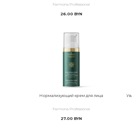
 SMOOTH FEET 
Farmona Professional
 SNAIL REPAIR
26.00
BYN
 UNIQUE SKIN
 VELVET HANDS
 Альгинатные маски
Нормализующий крем для лица
Ув
Farmona Professional
27.00
BYN