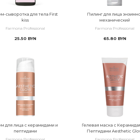
м-сыворотка для тела First
Пилинг для лица энзимн
kiss
механический
Farmona Professional
Farmona Professional
25.50
BYN
65.80
BYN
м для лица с керамидами и
Гелевая маска с Керамида
пептидами
Пептидами Aesthetic Gl
Farmona Professional
Farmona Professional