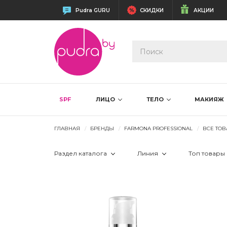
Pudra GURU
СКИДКИ
АКЦИИ
SPF
ЛИЦО
ТЕЛО
МАКИЯЖ
ГЛАВНАЯ
БРЕНДЫ
FARMONA PROFESSIONAL
ВСЕ ТО
Раздел каталога
Линия
Топ товары
 Лицо
 ACAI REFIRM
 Ли
 Тело
 Aesthetic Glow
 Но
 AMBER LAVI 40 +
 Ск