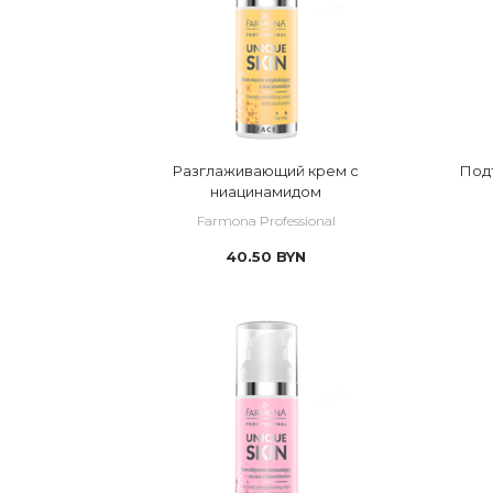
 ANTI A.G.E.
 ANTI POLLUTION
 AROMATIC HONEY
 COCOOAN MASK
Разглаживающий крем с
Под
 DERMAACNE + 
ниацинамидом
 DERMACOS
Farmona Professional
 EXOTIC MANICURE 
40.50
BYN
 EXPERT MASSAGE
 EYE CONTOUR
 FILLER&LIFTING
 FORGET ME NOT
 GUARANA SLIM