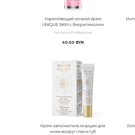
 HANDS REPAIR
 HYDRA QUEST
Укрепляющий ночной крем
Инт
 IDEAL PROTECT 
UNIQUE SKIN с биоретинолом
Farmona Professional
 NEUROLIFT
40.50
BYN
 NIVELAZIONE
 PODOLOGIC HERB
 PROFESSIONAL HO
 PURE ICON
 RETIN GOLD
 SCALPEL 
 SKIN GENIC
 SKIN PEEL
Крем-заполнитель морщин для
Усп
кожи вокруг глаз и губ