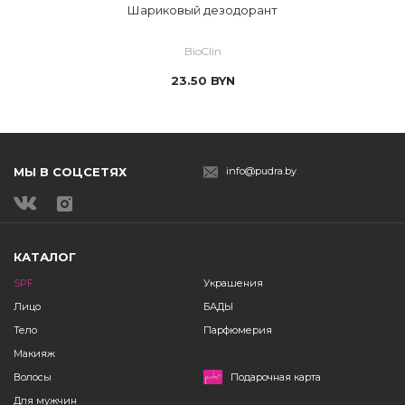
Шариковый дезодорант
BioClin
23.50
BYN
МЫ В СОЦСЕТЯХ
info@pudra.by
КАТАЛОГ
SPF
Украшения
Лицо
БАДЫ
Тело
Парфюмерия
Макияж
Волосы
Подарочная карта
Для мужчин