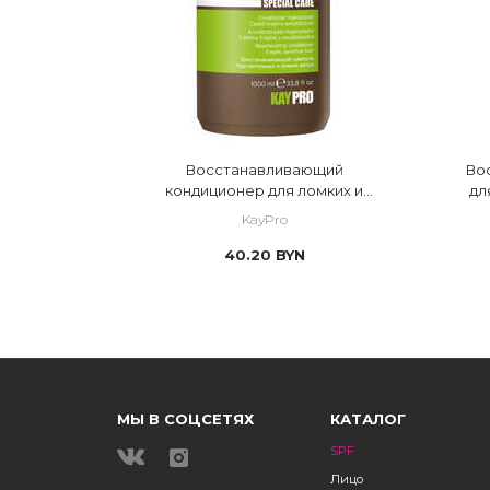
Восстанавливающий
Во
кондиционер для ломких и
дл
чувствительных волос
KayPro
Macadamia
40.20
BYN
МЫ В СОЦСЕТЯХ
КАТАЛОГ
SPF
Лицо