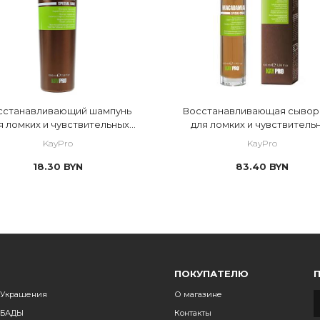
сстанавливающий шампунь
Восстанавливающая сывор
я ломких и чувствительных
для ломких и чувствитель
волос Macadamia
волос Macadamia
KayPro
KayPro
18.30
BYN
83.40
BYN
ПОКУПАТЕЛЮ
Украшения
О магазине
БАДЫ
Контакты