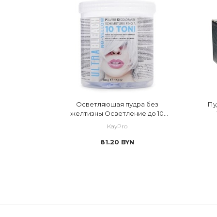
Осветляющая пудра без
Пу
желтизны Осветление до 10
тонов ULTRA BLEACH
KayPro
81.20
BYN