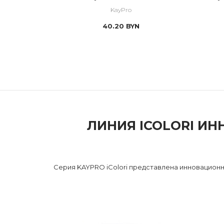
головы Bio Sensitive Scalp
KayPro
40.20
BYN
ЛИНИЯ ICOLORI И
Серия KAYPRO iColori представлена инновацион