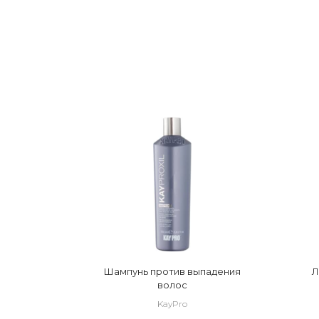
Шампунь против выпадения
Л
волос
KayPro