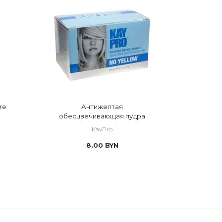
re
Антижелтая
обесцвечивающая пудра
KayPro
8.00
BYN