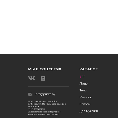
МЫ В СОЦСЕТЯХ
КАТАЛОГ
SPF
Лицо
Тело
info@pudra.by
Макияж
ООО "ЭнниМаркетОнлайн"
Волосы
г.Минск, ул. Притыцкого 29, офис
369, 3 этаж
УНП: 193380659
Для мужчин
Зарегистрирован в торговом
реестре 478424 от 01.04.2020