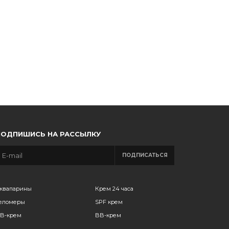
ПОДПИШИСЬ НА РАССЫЛКУ
ПОДПИСАТЬСЯ
квапарины
Крем 24 часа
еломеры
SPF крем
B-крем
BB-крем