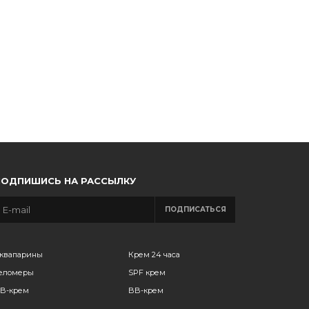
ПОДПИШИСЬ НА РАССЫЛКУ
ПОДПИСАТЬСЯ
квапарины
Крем 24 часа
еломеры
SPF крем
B-крем
BB-крем