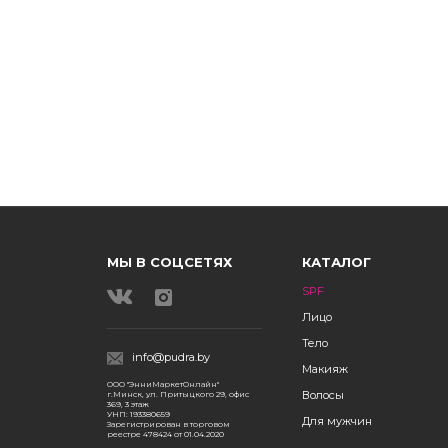
МЫ В СОЦСЕТЯХ
КАТАЛОГ
SPF
Лицо
Тело
info@pudra.by
Макияж
ООО "ЭнниМаркетОнлайн"
Волосы
г.Минск, ул. Притыцкого 29, офис
369, 3 этаж
УНП: 193380659
Для мужчин
Зарегистрирован в торговом
реестре 478424 от 01.04.2020