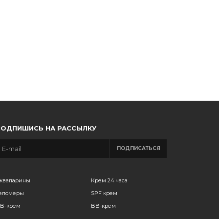
ПОДПИШИСЬ НА РАССЫЛКУ
ПОДПИСАТЬСЯ
квапарины
Крем 24 часа
еломеры
SPF крем
B-крем
BB-крем