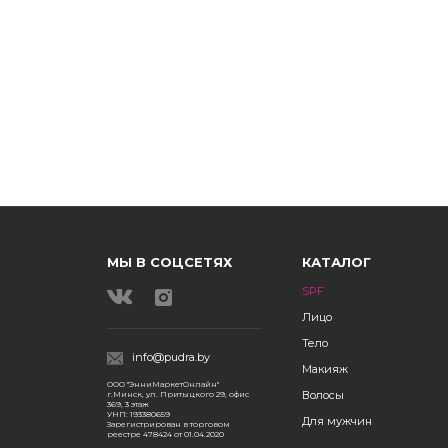
МЫ В СОЦСЕТЯХ
КАТАЛОГ
SPF
Лицо
Тело
info@pudra.by
Макияж
ООО "ЭнниМаркетОнлайн"
Волосы
г.Минск, ул. Притыцкого 29, офис
369, 3 этаж
УНП: 193380659
Для мужчин
Зарегистрирован в торговом
реестре 478424 от 01.04.2020