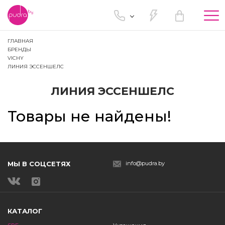
Tog
nav
ГЛАВНАЯ
БРЕНДЫ
VICHY
ЛИНИЯ ЭССЕНШЕЛС
ЛИНИЯ ЭССЕНШЕЛС
Товары не найдены!
МЫ В СОЦСЕТЯХ
info@pudra.by
КАТАЛОГ