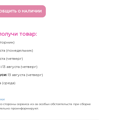
ОБЩИТЬ О НАЛИЧИИ
получи товар:
(вторник)
ста (понедельник)
ста (четверг)
:
13 августа (четверг)
уси:
13 августа (четверг)
а (среда)
)
вки
о стороны сервиса из-за особых обстоятельств при сборке
ательно проинформируют.