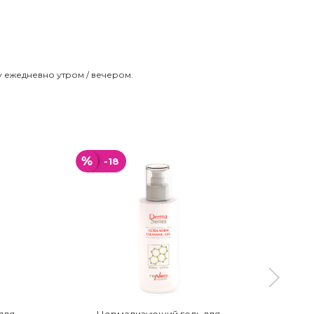
 ежедневно утром / вечером.
-18
-
для
Нормализующий гель для
Уни