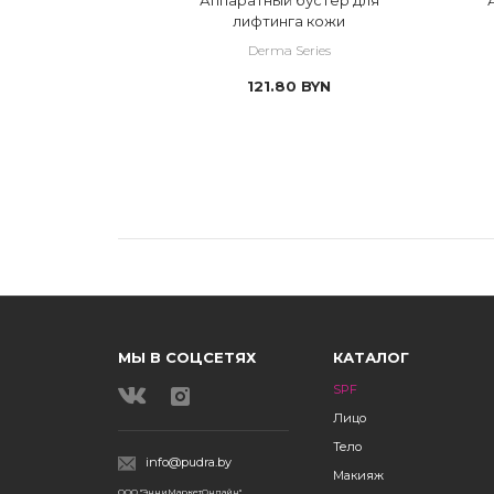
й крем
лифтинга кожи
ies
Derma Series
YN
121.80
BYN
МЫ В СОЦСЕТЯХ
КАТАЛОГ
SPF
Лицо
Тело
info@pudra.by
Макияж
ООО "ЭнниМаркетОнлайн"