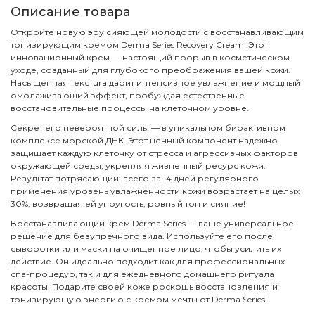
Описание товара
Откройте новую эру сияющей молодости с восстанавливающим
тонизирующим кремом Derma Series Recovery Cream! Этот
инновационный крем — настоящий прорыв в косметическом
уходе, созданный для глубокого преображения вашей кожи.
Насыщенная текстura дарит интенсивное увлажнение и мощный
омолаживающий эффект, пробуждая естественные
восстановительные процессы на клеточном уровне.
Секрет его невероятной силы — в уникальном биоактивном
комплексе морской ДНК. Этот ценный компонент надежно
защищает каждую клеточку от стресса и агрессивных факторов
окружающей среды, укрепляя жизненный ресурс кожи.
Результат потрясающий: всего за 14 дней регулярного
применения уровень увлажненности кожи возрастает на целых
30%, возвращая ей упругость, ровный тон и сияние!
Восстанавливающий крем Derma Series — ваше универсальное
решение для безупречного вида. Используйте его после
сыворотки или маски на очищенное лицо, чтобы усилить их
действие. Он идеально подходит как для профессиональных
спа-процедур, так и для ежедневного домашнего ритуала
красоты. Подарите своей коже роскошь восстановления и
тонизирующую энергию с кремом мечты от Derma Series!