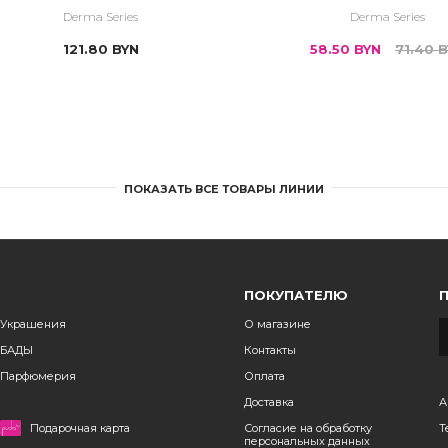
чувствительной кожи
Derma Series
Derma Series
121.80
BYN
58.50
BYN
71.40
B
ПОКАЗАТЬ ВСЕ ТОВАРЫ ЛИНИИ
ПОКУПАТЕЛЮ
Украшения
О магазине
БАДЫ
Контакты
Парфюмерия
Оплата
Доставка
А
Подарочная карта
Согласие на обработку
Т
персональных данных