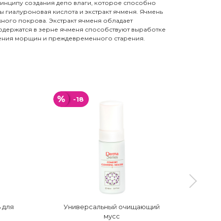
инципу создания депо влаги, которое способно
ы гиалуроновая кислота и экстракт ячменя. Ячмень
жного покрова. Экстракт ячменя обладает
одержатся в зерне ячменя способствуют выработке
вления морщин и преждевременного старения.
-18
-
 для
Универсальный очищающий
У
мусс