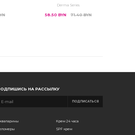
Derma Series
YN
58.50
BYN
71.40
BYN
5
ПОДПИШИСЬ НА РАССЫЛКУ
ПОДПИСАТЬСЯ
квапарины
Крем 24 часа
еломеры
SPF крем