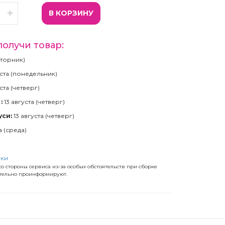
В КОРЗИНУ
получи товар:
(вторник)
ста (понедельник)
ста (четверг)
:
13 августа (четверг)
уси:
13 августа (четверг)
а (среда)
)
вки
о стороны сервиса из-за особых обстоятельств при сборке
ательно проинформируют.