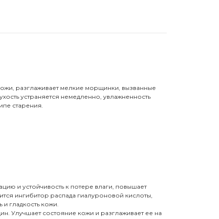
ожи, разглаживает мелкие морщинки, вызванные
Сухость устраняется немедленно, увлажненность
ипе старения.
цию и устойчивость к потере влаги, повышает
ится ингибитор распада гиалуроновой кислоты,
 и гладкость кожи.
н. Улучшает состояние кожи и разглаживает ее на