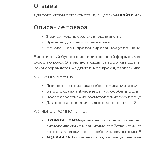
Отзывы
Для того чтобы оставить отзыв, вы должны
войти
ил
Описание товара
3 самых мощных увлажняющих агента
Принцип депонирования влаги
Мгновенное и пролонгированное увлажнени
Биполярный бустер в ионизированной форме имеет
сухостью кожи. Эта увлажняющая сыворотка под аппа
кожи сохраняется на длительное время, разглажив
КОГДА ПРИМЕНЯТЬ:
При первых признаках обезвоживания кожи
В протоколах anti-age терапии, особенно дл
После агрессивных косметологических проц
Для восстановления гидрорезервов тканей
АКТИВНЫЕ КОМПОНЕНТЫ:
HYDROVITON24
-уникальное сочетание вещес
антиоксидантные и защитные свойства кожи,
которая удерживает на себе молекулы воды. Б
AQUAPRONT
-комплекс создает защитные и у