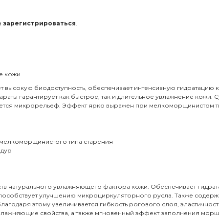
и
зарегистрироваться
.
е кожи
 высокую биодоступность, обеспечивает интенсивную гидратацию к
раты гарантирует как быстрое, так и длительное увлажнение кожи. 
ается микрорельеф. Эффект ярко выражен при мелкоморщинистом т
я мелкоморщинистого типа старения
едур
тв натурального увлажняющего фактора кожи. Обеспечивает гидрата
 способствует улучшению микроциркуляторного русла. Также содерж
лагодаря этому увеличивается гибкость рогового слоя, эластичность
влажняющие свойства, а также мгновенный эффект заполнения морщи