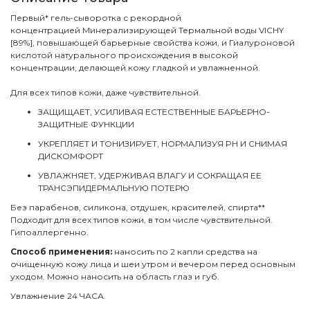
Первый* гель-сыворотка с рекордной
концентрацией Минерализирующей Термальной воды VICHY
[89%], повышающей барьерные свойства кожи, и Гиалуроновой
кислотой натурального происхождения в высокой
концентрации, делающей кожу гладкой и увлажненной.
Для всех типов кожи, даже чувствительной.
ЗАЩИЩАЕТ, УСИЛИВАЯ ЕСТЕСТВЕННЫЕ БАРЬЕРНО-
ЗАЩИТНЫЕ ФУНКЦИИ
УКРЕПЛЯЕТ И ТОНИЗИРУЕТ, НОРМАЛИЗУЯ PH И СНИМАЯ
ДИСКОМФОРТ
УВЛАЖНЯЕТ, УДЕРЖИВАЯ ВЛАГУ И СОКРАЩАЯ ЕЕ
ТРАНСЭПИДЕРМАЛЬНУЮ ПОТЕРЮ
Без парабенов, силикона, отдушек, красителей, спирта**
Подходит для всех типов кожи, в том числе чувствительной.
Гипоаллергенно.
Способ применения:
наносить по 2 капли средства на
очищенную кожу лица и шеи утром и вечером перед основным
уходом. Можно наносить на область глаз и губ.
Увлажнение 24 ЧАСА.