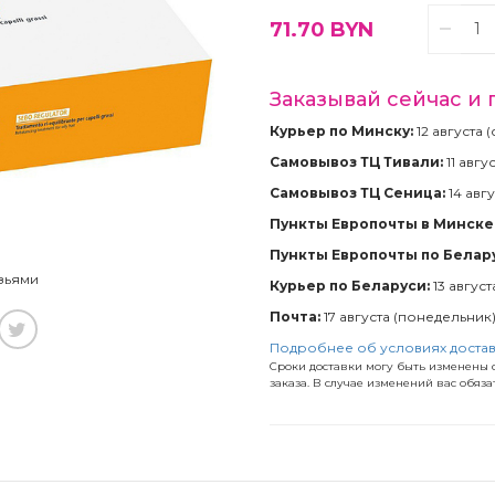
71.70
BYN
Заказывай сейчас и 
Курьер по Минску:
12 августа 
Самовывоз ТЦ Тивали:
11 авгу
Самовывоз ТЦ Сеница:
14 авгу
Пункты Европочты в Минске 
Пункты Европочты по Белар
зьями
Курьер по Беларуси:
13 август
Почта:
17 августа (понедельник
Подробнее об условиях доста
Сроки доставки могу быть изменены с
заказа. В случае изменений вас обяз