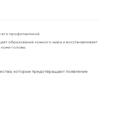
и его профилактикой.
ает образование кожного жира и восстанавливает
 кожи головы.
ещества, которые предотвращают появление