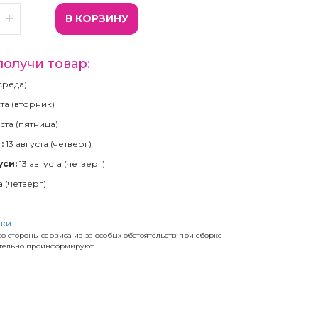
В КОРЗИНУ
получи товар:
(среда)
ста (вторник)
ста (пятница)
:
13 августа (четверг)
уси:
13 августа (четверг)
а (четверг)
)
вки
о стороны сервиса из-за особых обстоятельств при сборке
ательно проинформируют.