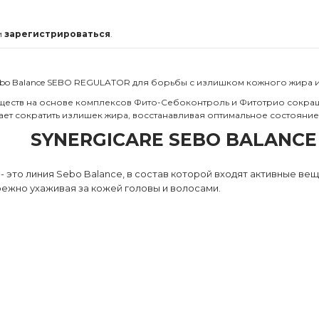
и
зарегистрироваться
.
bo Balance SEBO REGULATOR для борьбы с излишком кожного жира 
еств на основе комплексов Фито-Себоконтроль и Фитотрио сокращ
ет сократить излишек жира, восстанавливая оптимальное состояние
SYNERGICARE SEBO BALANCE
это линия Sebo Balance, в состав которой входят активные в
режно ухаживая за кожей головы и волосами.