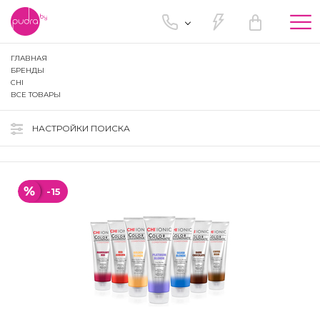
Tog
nav
ГЛАВНАЯ
БРЕНДЫ
CHI
ВСЕ ТОВАРЫ
НАСТРОЙКИ ПОИСКА
-15